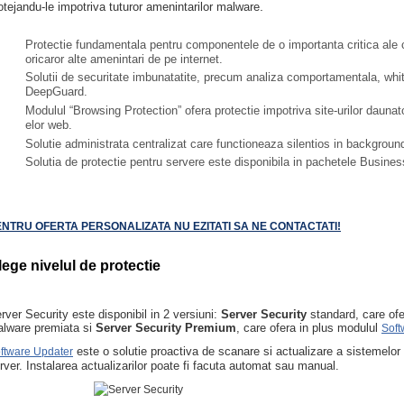
.
otejandu-le impotriva tuturor amenintarilor malware
Protectie fundamentala pentru componentele de o importanta critica ale 
oricaror alte amenintari de pe internet.
Solutii de securitate imbunatatite, precum analiza comportamentala, white
DeepGuard.
Modulul “Browsing Protection” ofera protectie impotriva site-urilor daunat
elor web.
Solutie administrata centralizat care functioneaza silentios in backgroun
Solutia de protectie pentru servere este disponibila in pachetele Busines
NTRU OFERTA PERSONALIZATA NU EZITATI SA NE CONTACTATI!
lege nivelul de protectie
rver Security este disponibil in 2 versiuni:
Server Security
standard, care of
lware premiata si
Server Security Premium
, care ofera in plus modulul
Soft
este o solutie proactiva de scanare si actualizare a sistemelor 
ftware Updater
rver. Instalarea actualizarilor poate fi facuta automat sau manual.