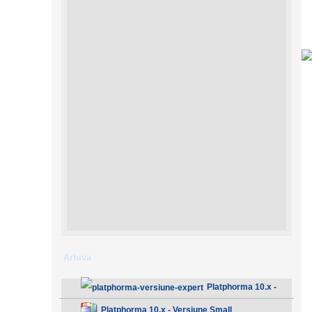
Arhiva
Platphorma 10.x -
Versiune Expert
Platphorma 10.x - Versiune Small