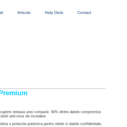
ti
Articole
Help Desk
Contact
 Premium
a cuprins reteaua unei companii. 94% dintre datele compromise
lutii anti-virus de incredere.
era o protectie puternica pentru retele si datele confidentiale,