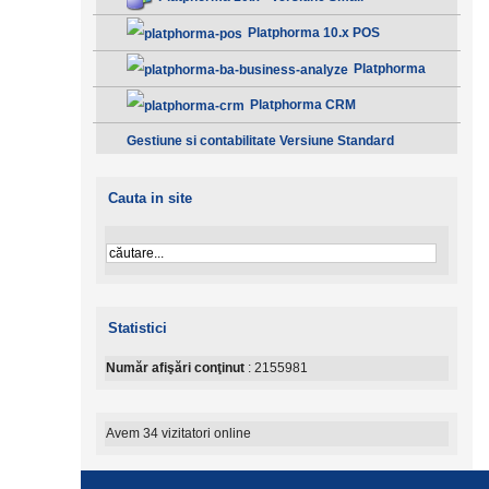
Platphorma 10.x POS
Platphorma
B.A. Analiza afacerii - Clasic
Platphorma CRM
Gestiune si contabilitate Versiune Standard
Cauta in site
Statistici
Număr afişări conţinut
: 2155981
Avem 34 vizitatori online