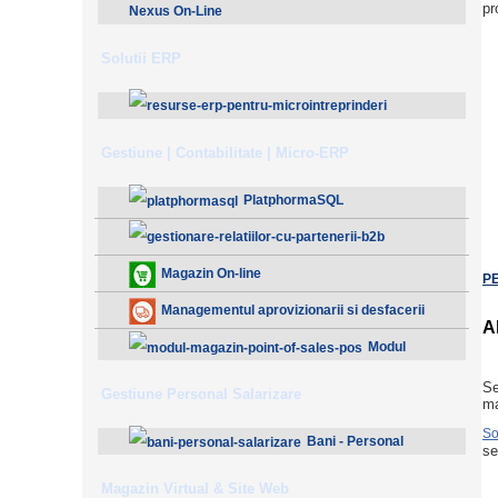
pr
Nexus On-Line
Solutii ERP
ResurseERP 10 (v2020)
Gestiune | Contabilitate | Micro-ERP
PlatphormaSQL
Gestionare Relatiilor cu Partenerii (B2B)
Magazin On-line
PE
Managementul aprovizionarii si desfacerii
A
Modul
Magazin - Point Of Sales (POS)
Se
Gestiune Personal Salarizare
ma
So
Bani - Personal
se
Salarizare
Magazin Virtual & Site Web