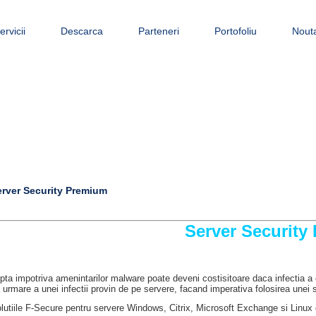
ervicii
Descarca
Parteneri
Portofoliu
Nouta
erver Security Premium
Server Security
pta impotriva amenintarilor malware poate deveni costisitoare daca infectia 
 urmare a unei infectii provin de pe servere, facand imperativa folosirea unei so
lutiile F-Secure pentru servere Windows, Citrix, Microsoft Exchange si Linux of