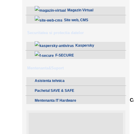
Magazin Virtual
Site web, CMS
Securitatea si protectia datelor
Kaspersky
F-SECURE
Mentenanta&Suport
Asistenta tehnica
Pachetul SAVE & SAFE
Ca
Mentenanta IT Hardware