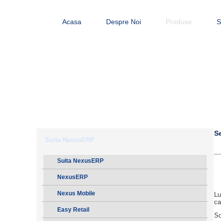
Acasa
Despre Noi
Produse
S
S
Suita NexusERP
Suita NexusERP
NexusERP
Nexus Mobile
Lu
ca
Easy Retail
So