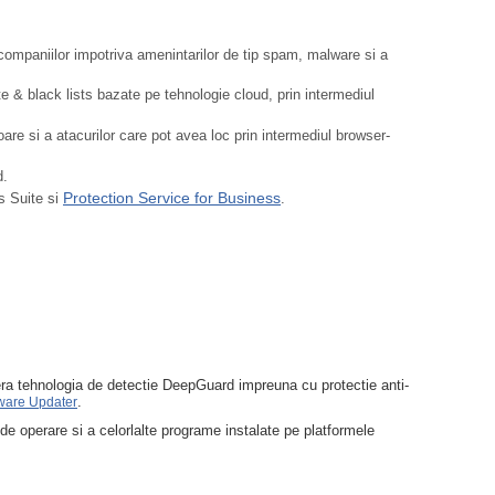
companiilor impotriva amenintarilor de tip spam, malware si a
 & black lists bazate pe tehnologie cloud, prin intermediul
oare si a atacurilor care pot avea loc prin intermediul browser-
d.
Protection Service for Business
s Suite si
.
era tehnologia de detectie DeepGuard impreuna cu protectie anti-
.
ware Updater
de operare si a celorlalte programe instalate pe platformele