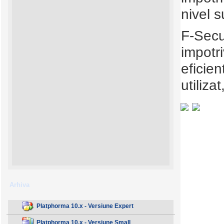
nivel s
F-Secu
impotr
eficien
utiliza
Arhiva
Platphorma 10.x - Versiune Expert
Platphorma 10.x - Versiune Small