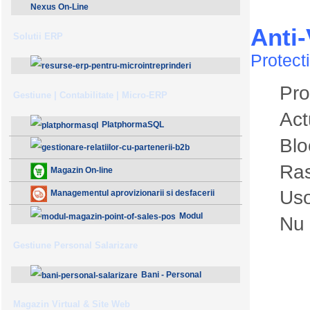
Nexus On-Line
Anti
Solutii ERP
Protect
ResurseERP 10 (v2020)
Pro
Gestiune | Contabilitate | Micro-ERP
Act
PlatphormaSQL
Blo
Ras
Gestionare Relatiilor cu Partenerii (B2B)
Magazin On-line
Uso
Managementul aprovizionarii si desfacerii
Modul
Nu 
Magazin - Point Of Sales (POS)
Gestiune Personal Salarizare
Bani - Personal
Salarizare
Magazin Virtual & Site Web