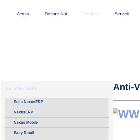
Acasa
Despre Noi
Produse
Servicii
Anti-V
Suita NexusERP
Suita NexusERP
NexusERP
Nexus Mobile
Easy Retail