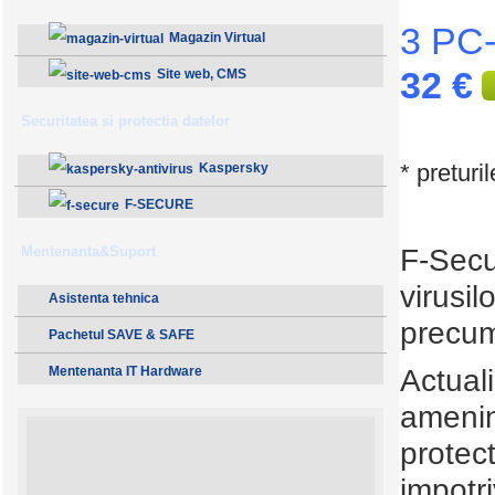
3 PC-
Magazin Virtual
32 €
Site web, CMS
Securitatea si protectia datelor
* preturi
Kaspersky
F-SECURE
Mentenanta&Suport
F-Secur
virusil
Asistenta tehnica
precum
Pachetul SAVE & SAFE
Mentenanta IT Hardware
Actuali
amenin
protect
impotri