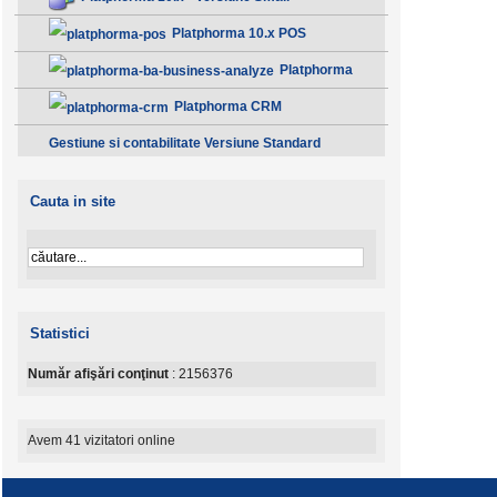
Platphorma 10.x POS
Platphorma
B.A. Analiza afacerii - Clasic
Platphorma CRM
Gestiune si contabilitate Versiune Standard
Cauta in site
Statistici
Număr afişări conţinut
: 2156376
Avem 41 vizitatori online