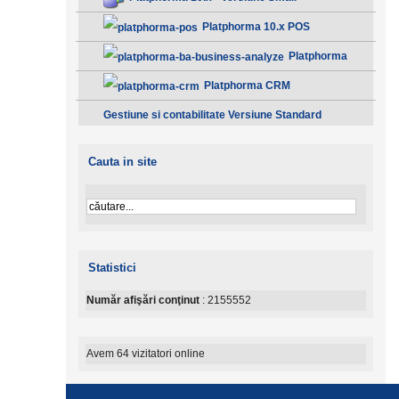
Platphorma 10.x POS
Platphorma
B.A. Analiza afacerii - Clasic
Platphorma CRM
Gestiune si contabilitate Versiune Standard
Cauta in site
Statistici
Număr afişări conţinut
: 2155552
Avem 64 vizitatori online