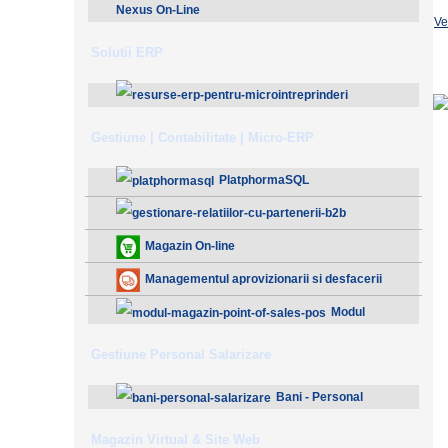
Nexus On-Line
Ve
Solutii ERP
ResurseERP 10 (v2020)
Gestiune | Contabilitate | Micro-ERP
PlatphormaSQL
Gestionare Relatiilor cu Partenerii (B2B)
Magazin On-line
Managementul aprovizionarii si desfacerii
Modul
Magazin - Point Of Sales (POS)
Gestiune Personal Salarizare
Bani - Personal
Salarizare
Magazin Virtual & Site Web