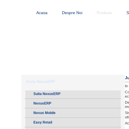
Acasa
Despre Noi
Produse
S
J
Suita NexusERP
In
Co
Suita NexusERP
ec
De
NexusERP
im
Si
Nexus Mobile
ut
Easy Retail
Ac