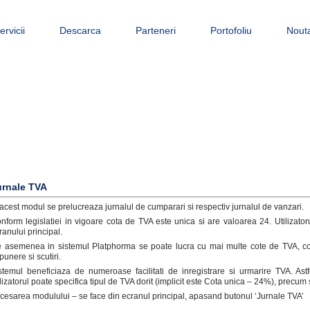
ervicii
Descarca
Parteneri
Portofoliu
Nouta
urnale TVA
 acest modul se prelucreaza jurnalul de cumparari si respectiv jurnalul de vanzari.
nform legislatiei in vigoare cota de TVA este unica si are valoarea 24. Utilizat
ranului principal.
 asemenea in sistemul Platphorma se poate lucra cu mai multe cote de TVA, cote 
punere si scutiri.
stemul beneficiaza de numeroase facilitati de inregistrare si urmarire TVA. As
ilizatorul poate specifica tipul de TVA dorit (implicit este Cota unica – 24%), precum 
cesarea modulului – se face din ecranul principal, apasand butonul ‘Jurnale TVA’