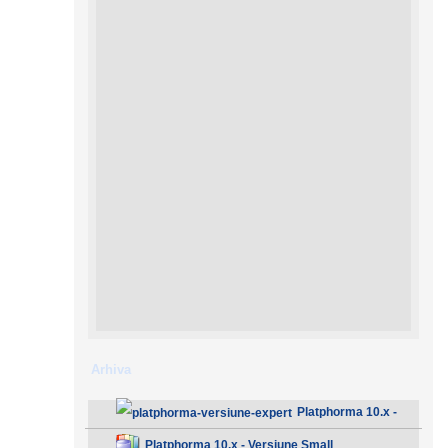
Arhiva
Platphorma 10.x -
Versiune Expert
Platphorma 10.x - Versiune Small