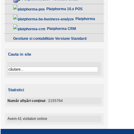
Platphorma 10.x POS
Platphorma
B.A. Analiza afacerii - Clasic
Platphorma CRM
Gestiune si contabilitate Versiune Standard
Cauta in site
Statistici
Număr afişări conţinut
: 2155764
Avem 41 vizitatori online