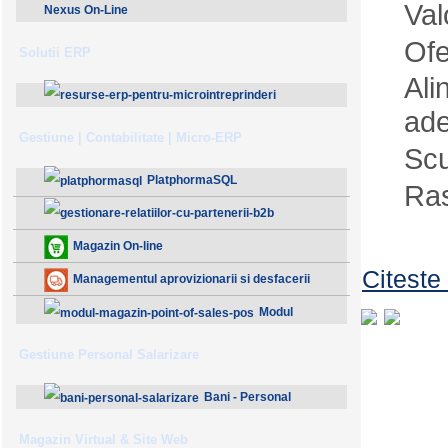
Val
Nexus On-Line
Ofe
Solutii ERP
Ali
ade
ResurseERP 10 (v2020)
Gestiune | Contabilitate | Micro-ERP
Scu
PlatphormaSQL
Ras
Gestionare Relatiilor cu Partenerii (B2B)
Magazin On-line
Citeste
Managementul aprovizionarii si desfacerii
Modul
Magazin - Point Of Sales (POS)
Gestiune Personal Salarizare
Bani - Personal
Salarizare
Magazin Virtual & Site Web