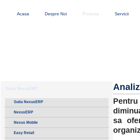
Acasa
Despre Noi
Produse
Servicii
Analiz
Suita NexusERP
Pentru 
Suita NexusERP
diminua
NexusERP
sa ofe
Nexus Mobile
organiz
Easy Retail