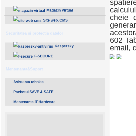
spatier
calculu
Magazin Virtual
cheie c
Site web, CMS
generar
acestor
Securitatea si protectia datelor
602 Tab
email, 
Kaspersky
F-SECURE
Mentenanta&Suport
Asistenta tehnica
Pachetul SAVE & SAFE
Mentenanta IT Hardware