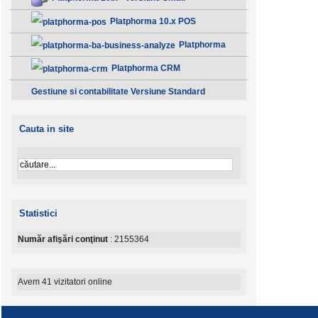
Platphorma 10.x POS
Platphorma
B.A. Analiza afacerii - Clasic
Platphorma CRM
Gestiune si contabilitate Versiune Standard
Cauta in site
Statistici
Număr afişări conţinut
: 2155364
Avem 41 vizitatori online