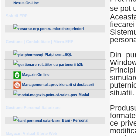
Nexus On-Line
se pot u
Aceast
Solutii ERP
fiecare
Sistem
persona
ResurseERP 10 (v2020)
Gestiune | Contabilitate | Micro-ERP
Din pu
PlatphormaSQL
Windows
Princip
Gestionare Relatiilor cu Partenerii (B2B)
Magazin On-line
simular
puterni
Managementul aprovizionarii si desfacerii
situatii.
Modul
Magazin - Point Of Sales (POS)
Produs
Gestiune Personal Salarizare
formate
Bani - Personal
ce priv
modifi
Salarizare
Magazin Virtual & Site Web