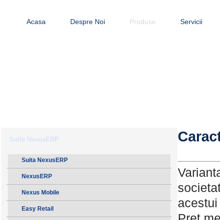
Acasa
Despre Noi
Produse
Servicii
Caract
Suita NexusERP
Suita NexusERP
Variant
NexusERP
societat
Nexus Mobile
acestui
Easy Retail
Pret me