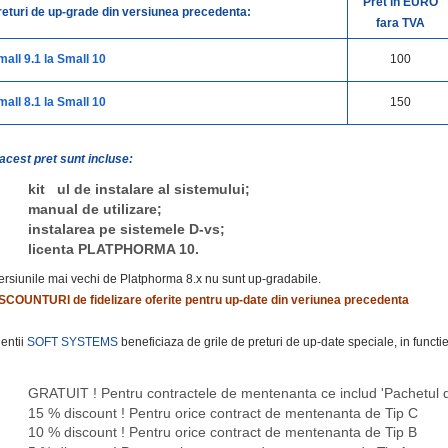
Pret in EURO
returi de up-grade din versiunea precedenta:
fara TVA
mall 9.1 la Small 10
100
mall 8.1 la Small 10
150
 acest pret sunt incluse:
kit ul de instalare al sistemului;
manual de utilizare;
instalarea pe sistemele D-vs;
licenta PLATPHORMA 10.
ersiunile mai vechi de Platphorma 8.x nu sunt up-gradabile.
SCOUNTURI de fidelizare oferite pentru up-date din veriunea precedenta
ientii
SOFT SYSTEMS
beneficiaza de grile de preturi de up-date speciale, in funct
GRATUIT ! Pentru contractele de mentenanta ce includ 'Pachetul de a
15 % discount ! Pentru orice contract de mentenanta de Tip C
10 % discount ! Pentru orice contract de mentenanta de Tip B