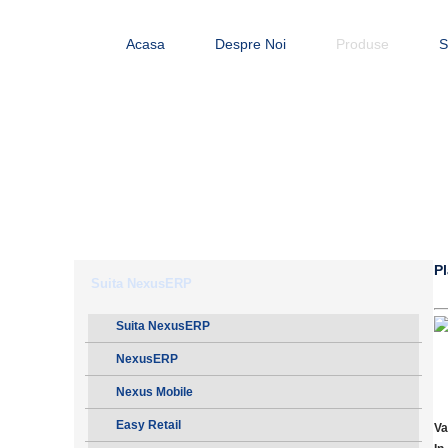
Acasa
Despre Noi
Produse
S
Pl
Suita NexusERP
Suita NexusERP
NexusERP
Nexus Mobile
Easy Retail
Va