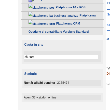
P
Platphorma 10.x POS
S
Platphorma
B.A. Analiza afacerii - Clasic
Platphorma CRM
S
Gestiune si contabilitate Versiune Standard
In
Cauta in site
*V
DI
Statistici
Număr afişări conţinut
: 2155474
Cl
Avem 37 vizitatori online