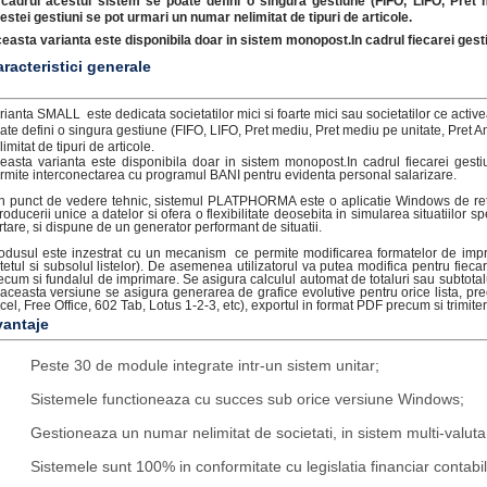
 cadrul acestui sistem se poate defini o singura gestiune (FIFO, LIFO, Pret 
estei gestiuni se pot urmari un numar nelimitat de tipuri de articole.
easta varianta este disponibila doar in sistem monopost.In cadrul fiecarei gestiu
racteristici generale
rianta SMALL este dedicata societatilor mici si foarte mici sau societatilor ce active
ate defini o singura gestiune (FIFO, LIFO, Pret mediu, Pret mediu pe unitate, Pret 
limitat de tipuri de articole.
easta varianta este disponibila doar in sistem monopost.In cadrul fiecarei gesti
rmite interconectarea cu programul BANI pentru evidenta personal salarizare.
n punct de vedere tehnic, sistemul PLATPHORMA este o aplicatie Windows de retea
troducerii unice a datelor si ofera o flexibilitate deosebita in simularea situatiilor
rtare, si dispune de un generator performant de situatii.
odusul este inzestrat cu un mecanism ce permite modificarea formatelor de imprim
tetul si subsolul listelor). De asemenea utilizatorul va putea modifica pentru fieca
ecum si fundalul de imprimare. Se asigura calculul automat de totaluri sau subtotaluri 
 aceasta versiune se asigura generarea de grafice evolutive pentru orice lista, pr
cel, Free Office, 602 Tab, Lotus 1-2-3, etc), exportul in format PDF precum si trimi
vantaje
Peste 30 de module integrate intr-un sistem unitar;
Sistemele functioneaza cu succes sub orice versiune Windows;
Gestioneaza un numar nelimitat de societati, in sistem multi-valuta /
Sistemele sunt 100% in conformitate cu legislatia financiar contabil