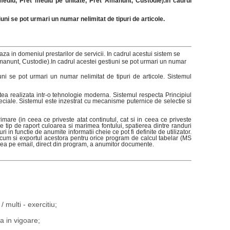
mediu, Pret mediu pe unitate, Pret Amanunt, Custodie).In cadrul
ni se pot urmari un numar nelimitat de tipuri de articole.
aza in domeniul prestarilor de servicii. In cadrul acestui sistem se
Amanunt, Custodie).In cadrul acestei gestiuni se pot urmari un numar
uni se pot urmari un numar nelimitat de tipuri de articole. Sistemul
 realizata intr-o tehnologie moderna. Sistemul respecta Principiul
 speciale. Sistemul este inzestrat cu mecanisme puternice de selectie si
are (in ceea ce priveste atat continutul, cat si in ceea ce priveste
re tip de raport culoarea si marimea fontului, spatierea dintre randuri
in functie de anumite informatii cheie ce pot fi definite de utilizator.
ecum si exportul acestora pentru orice program de calcul tabelar (MS
terea pe email, direct din program, a anumitor documente.
 multi - exercitiu;
a in vigoare;