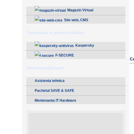
Magazin Virtual
Site web, CMS
Securitatea si protectia datelor
Kaspersky
F-SECURE
C
Mentenanta&Suport
Asistenta tehnica
Pachetul SAVE & SAFE
Mentenanta IT Hardware