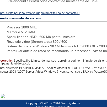
5 % discount ! Pentru orice contract de mentenanta de Tip A
ntru oferta personalizata va rugam nu ezitati sa ne contactati !
erinte minimale de sistem
Procesor 1800 MHz
Memorie 512 RAM
Spatiu liber pe HDD 600 Mb pentru instalare
Rezolutie video (Screen area) 800 / 600
Sistem de operare Windows 98 / Millenium / NT / 2000 / XP / 2003
Pentru variantele de retea se recomanda un procesor cu viteza
servatie:
Specificatiile tehnice de mai sus reprezinta cerinte minimale de sistem.
hipamentului de calcul.
ntru sistemele PLATPHORMA B.A. - Analiza Afacerii si PLATPHORMA CRM aveti nev
ndows 2003 / 2007 Server , Vista, Windows 7- vers server sau LINUX cu PostgreS
Copyright © 2010 - 2014 Soft Systems.