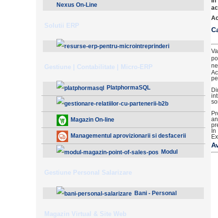
In
Nexus On-Line
ac
Ac
Solutii ERP
Ca
Va
po
ResurseERP 10 (v2020)
ne
Gestiune | Contabilitate | Micro-ERP
Ac
pe
PlatphormaSQL
Di
in
so
Pr
Gestionare Relatiilor cu Partenerii (B2B)
an
Magazin On-line
pr
In
Managementul aprovizionarii si desfacerii
Ex
A
Modul
Magazin - Point Of Sales (POS)
Gestiune Personal Salarizare
Bani - Personal
Salarizare
Magazin Virtual & Site Web