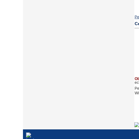
Pe
C
Ob
ec
Pe
Wi