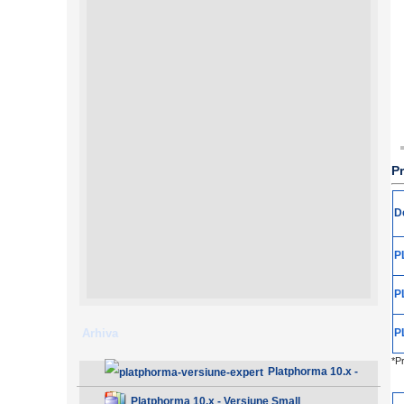
Pr
D
P
P
Arhiva
P
*P
Platphorma 10.x -
Versiune Expert
Platphorma 10.x - Versiune Small