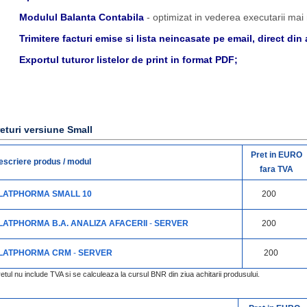
Modulul Balanta Contabila
- optimizat in vederea executarii mai 
Trimitere facturi emise si lista neincasate pe email, direct din 
Exportul tuturor listelor de print in format PDF;
eturi versiune Small
Pret in EURO
escriere produs / modul
fara TVA
LATPHORMA SMALL 10
200
LATPHORMA B.A. ANALIZA AFACERII
-
SERVER
200
LATPHORMA CRM
-
SERVER
200
retul nu include TVA si se calculeaza la cursul BNR din ziua achitarii produsului.