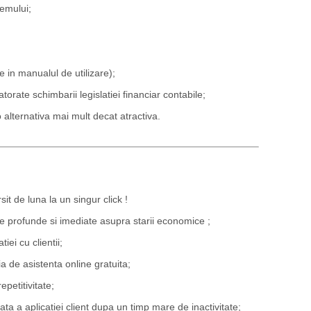
temului;
e in manualul de utilizare);
rate schimbarii legislatiei financiar contabile;
 alternativa mai mult decat atractiva.
it de luna la un singur click !
ze profunde si imediate asupra starii economice ;
ei cu clientii;
cia de asistenta online gratuita;
petitivitate;
 a aplicatiei client dupa un timp mare de inactivitate;