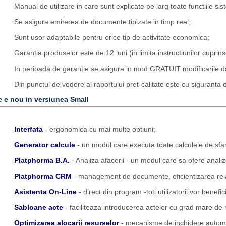
Manual de utilizare in care sunt explicate pe larg toate functiile sis
Se asigura emiterea de documente tipizate in timp real;
Sunt usor adaptabile pentru orice tip de activitate economica;
Garantia produselor este de 12 luni (in limita instructiunilor cuprins
In perioada de garantie se asigura in mod GRATUIT modificarile dato
Din punctul de vedere al raportului pret-calitate este cu siguranta o
e e nou in versiunea Small
Interfata
- ergonomica cu mai multe optiuni;
Generator calcule
- un modul care executa toate calculele de sfars
Platphorma B.A.
- Analiza afacerii - un modul care sa ofere anali
Platphorma CRM
- management de documente, eficientizarea relati
Asistenta On-Line
- direct din program -toti utilizatorii vor benefi
Sabloane acte
- faciliteaza introducerea actelor cu grad mare de re
Optimizarea alocarii resurselor
- mecanisme de inchidere automata