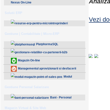
Analiza
Nexus On-Line
Solutii ERP
Vezi do
ResurseERP 10 (v2020)
Gestiune | Contabilitate | Micro-ERP
PlatphormaSQL
Gestionare Relatiilor cu Partenerii (B2B)
Magazin On-line
Managementul aprovizionarii si desfacerii
Modul
Magazin - Point Of Sales (POS)
Gestiune Personal Salarizare
Bani - Personal
Salarizare
Magazin Virtual & Site Web