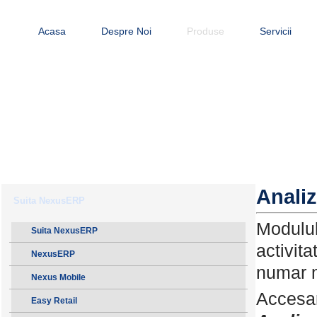
Acasa
Despre Noi
Produse
Servicii
Analiz
Suita NexusERP
Modulu
Suita NexusERP
activita
NexusERP
numar m
Nexus Mobile
Accesa
Easy Retail