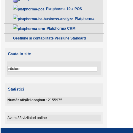
Platphorma 10.x POS
Platphorma
B.A. Analiza afacerii - Clasic
Platphorma CRM
Gestiune si contabilitate Versiune Standard
Cauta in site
Statistici
Număr afişări conţinut
: 2155975
Avem 33 vizitatori online