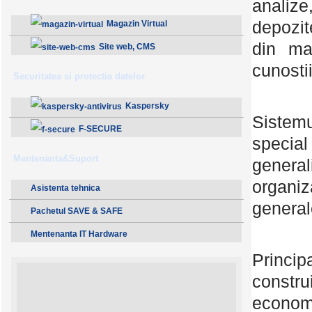
analiz
depozit
Magazin Virtual
din ma
Site web, CMS
cunosti
Securitatea si protectia datelor
Kaspersky
Sistem
F-SECURE
special
Mentenanta&Suport
genera
organiza
Asistenta tehnica
general
Pachetul SAVE & SAFE
Mentenanta IT Hardware
Princip
constru
econom