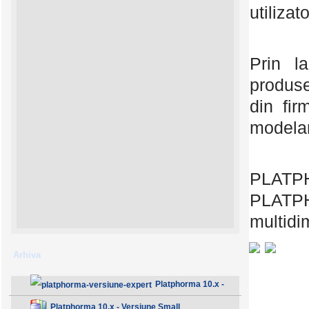
utilizat
Prin l
produse
din fi
modelar
PLATPH
PLATPH
multidi
Arhiva
Platphorma 10.x -
Versiune Expert
Platphorma 10.x - Versiune Small