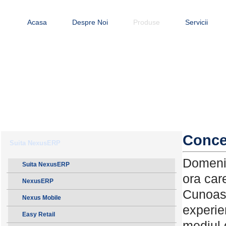
Acasa
Despre Noi
Produse
Servicii
Conce
Suita NexusERP
Domeniu
Suita NexusERP
ora car
NexusERP
Cunoast
Nexus Mobile
experie
Easy Retail
mediul d