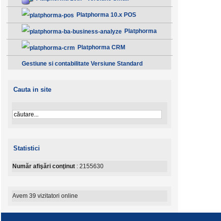
Platphorma 10.x POS
Platphorma
B.A. Analiza afacerii - Clasic
Platphorma CRM
Gestiune si contabilitate Versiune Standard
Cauta in site
Statistici
Număr afişări conţinut
: 2155630
Avem 39 vizitatori online