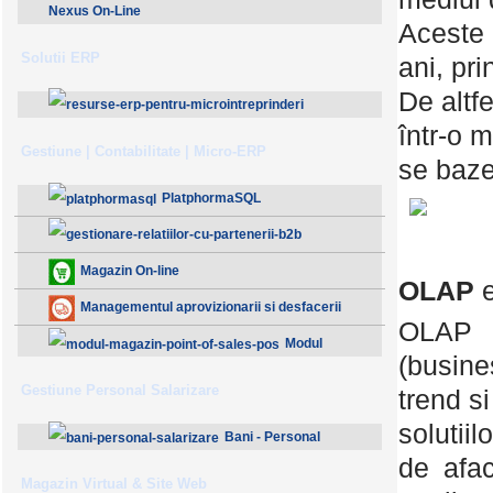
Nexus On-Line
Aceste 
Solutii ERP
ani, pri
De altf
într-o 
ResurseERP 10 (v2020)
Gestiune | Contabilitate | Micro-ERP
se baz
PlatphormaSQL
Gestionare Relatiilor cu Partenerii (B2B)
Magazin On-line
OLAP
Managementul aprovizionarii si desfacerii
OLAP r
Modul
(busine
Magazin - Point Of Sales (POS)
Gestiune Personal Salarizare
trend s
solutii
Bani - Personal
de afac
Salarizare
Magazin Virtual & Site Web