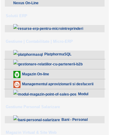
Nexus On-Line
Solutii ERP
ResurseERP 10 (v2020)
Gestiune | Contabilitate | Micro-ERP
PlatphormaSQL
Gestionare Relatiilor cu Partenerii (B2B)
Magazin On-line
Managementul aprovizionarii si desfacerii
Modul
Magazin - Point Of Sales (POS)
Gestiune Personal Salarizare
Bani - Personal
Salarizare
Magazin Virtual & Site Web