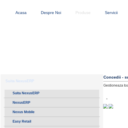
Acasa
Despre Noi
Produse
Servicii
Concedii - 
Suita NexusERP
Gestioneaza toat
Suita NexusERP
NexusERP
Nexus Mobile
Easy Retail