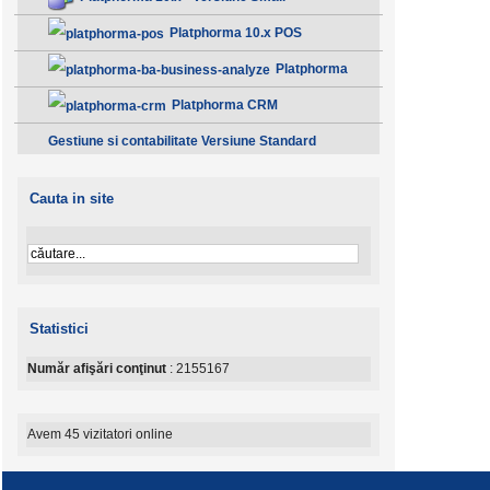
Platphorma 10.x POS
Platphorma
B.A. Analiza afacerii - Clasic
Platphorma CRM
Gestiune si contabilitate Versiune Standard
Cauta in site
Statistici
Număr afişări conţinut
: 2155167
Avem 45 vizitatori online