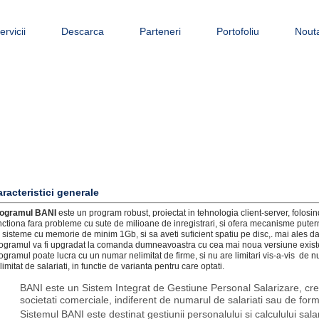
ervicii
Descarca
Parteneri
Portofoliu
Nouta
racteristici generale
ogramul BANI
este un program robust, proiectat in tehnologia client-server, folo
nctiona fara probleme cu sute de milioane de inregistrari, si ofera mecanisme puter
 sisteme cu memorie de minim 1Gb, si sa aveti suficient spatiu pe disc,. mai ales da
ogramul va fi upgradat la comanda dumneavoastra cu cea mai noua versiune exist
ogramul poate lucra cu un numar nelimitat de firme, si nu are limitari vis-a-vis de n
limitat de salariati, in functie de varianta pentru care optati.
BANI este un Sistem Integrat de Gestiune Personal Salarizare, crea
societati comerciale, indiferent de numarul de salariati sau de fo
Sistemul BANI este destinat gestiunii personalului si calculului salari