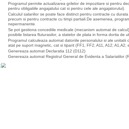
Programul permite actualizarea grilelor de impozitare si pentru de
pentru obligatiile angajatului cat si pentru cele ale angajatorului).
Calculul salariilor se poate face distinct pentru contracte cu durata 
precum si pentru contracte cu timpi partiali.De asemenea, program
nepermanente.
Se pot gestiona concediile medicale (mecanism automat de calcul)
posibile listarea fluturasilor, a statelor de plata in forma dorita de u
Programul calculeaza automat datoriile personalului si ale unitatii c
atat pe suport magnetic, cat si tiparit (FF1, FF2; A11, A12; A1,A2; e
Genereaza automat Declaratia 112 (D112)
Genereaza automat Registrul General de Evidenta a Salariatilor 