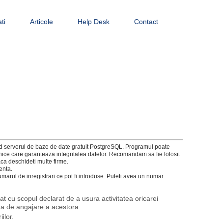
ti
Articole
Help Desk
Contact
sind serverul de baze de date gratuit PostgreSQL. Programul poate
nice care garanteaza integritatea datelor. Recomandam sa fie folosit
ca deschideti multe firme.
enta.
umarul de inregistrari ce pot fi introduse. Puteti avea un numar
t cu scopul declarat de a usura activitatea oricarei
rma de angajare a acestora
ilor.