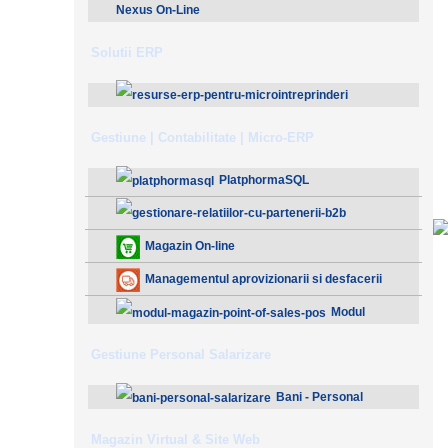
Nexus On-Line
Solutii ERP
ResurseERP 10 (v2020)
Gestiune | Contabilitate | Micro-ERP
PlatphormaSQL
Gestionare Relatiilor cu Partenerii (B2B)
Magazin On-line
Managementul aprovizionarii si desfacerii
Modul
Magazin - Point Of Sales (POS)
Gestiune Personal Salarizare
Bani - Personal
Salarizare
Magazin Virtual & Site Web