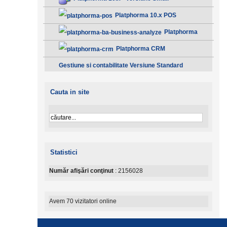
Platphorma 10.x POS
Platphorma
B.A. Analiza afacerii - Clasic
Platphorma CRM
Gestiune si contabilitate Versiune Standard
Cauta in site
Statistici
Număr afişări conţinut
: 2156028
Avem 70 vizitatori online