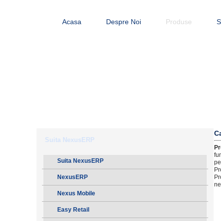
Acasa
Despre Noi
Produse
S
Ca
Suita NexusERP
Pr
fu
Suita NexusERP
pe
Pr
Pr
NexusERP
ne
Nexus Mobile
Easy Retail