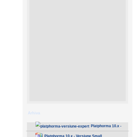
Arhiva
Platphorma 10.x -
Versiune Expert
Platphorma 10.x - Versiune Small